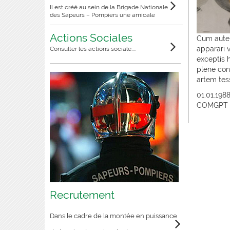
Il est créé au sein de la Brigade Nationale
des Sapeurs – Pompiers une amicale
Actions Sociales
Cum autem
apparari v
Consulter les actions sociale....
exceptis h
plene cons
artem tes
01.01.198
COMGPT
Recrutement
Dans le cadre de la montée en puissance