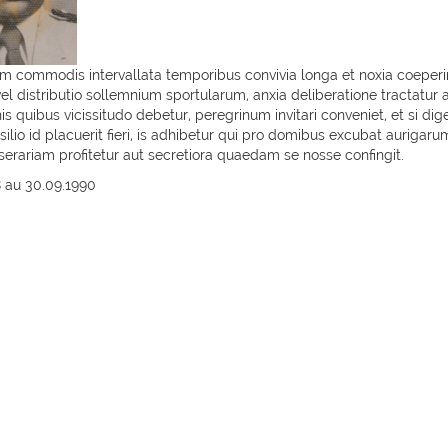
 commodis intervallata temporibus convivia longa et noxia coeperi
el distributio sollemnium sportularum, anxia deliberatione tractatur 
is quibus vicissitudo debetur, peregrinum invitari conveniet, et si dig
ilio id placuerit fieri, is adhibetur qui pro domibus excubat aurigaru
serariam profitetur aut secretiora quaedam se nosse confingit.
8 au 30.09.1990
Gén