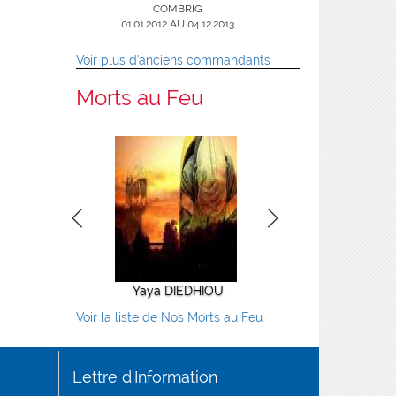
01.09.2008 AU 31.12.2011
29
COMBRIG
COMBRIG
02/08/2016 AU
01.01.2012 AU 04.12.2013
31/12/2018
Voir plus d'anciens commandants
Morts au Feu
Yaya DIEDHIOU
Alioune TALL
Voir la liste de Nos Morts au Feu
Lettre d'Information