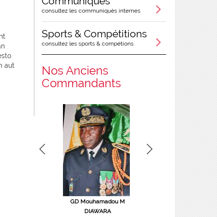
Communiqués
consultez les communiqués internes
Sports & Compétitions
nt
consultez les sports & compétions
an
esto
m aut
Nos Anciens
Commandants
éral de brigade Victor
GD Mouhamadou M
Col Ouanza OUATTARA
TINE
DIAWARA
COMGPT