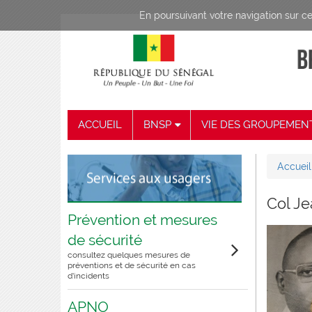
Aller au contenu principal
En poursuivant votre navigation sur ce 
ACCUEIL
BNSP
VIE DES GROUPEMEN
Accueil
Vous
Col J
Prévention et mesures
de sécurité
consultez quelques mesures de
préventions et de sécurité en cas
d’incidents
APNO