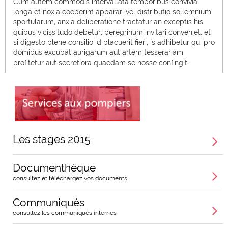
Cum autem commodis intervallata temporibus convivia
longa et noxia coeperint apparari vel distributio sollemnium
sportularum, anxia deliberatione tractatur an exceptis his
quibus vicissitudo debetur, peregrinum invitari conveniet, et
si digesto plene consilio id placuerit fieri, is adhibetur qui pro
domibus excubat aurigarum aut artem tesserariam
profitetur aut secretiora quaedam se nosse confingit.
Les stages 2015
Documenthèque
consultez et téléchargez vos documents
Communiqués
consultez les communiqués internes