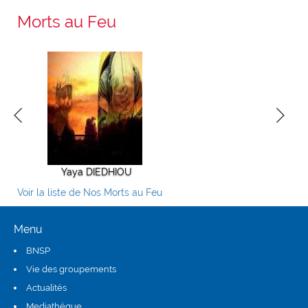
Morts au Feu
Yaya DIEDHIOU
Alioune TALL
ElHadji 
Voir la liste de Nos Morts au Feu
Menu
BNSP
Vie des groupements
Actualités
Mediathéque