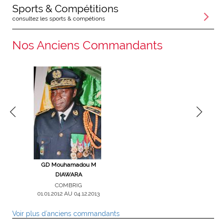
Sports & Compétitions
consultez les sports & compétions
Nos Anciens Commandants
gade Victor
GD Mouhamadou M
Col Ouanza OUATTARA
GB Alioun
E
DIAWARA
COMGPT
COM
01.09.2008 AU 31.12.2011
29.05.2006 AU
RIG
COMBRIG
16 AU
01.01.2012 AU 04.12.2013
2018
Voir plus d'anciens commandants